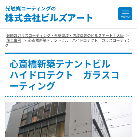
Site
MENU
Footer
>
光触媒ガラスコーディング・外壁塗装・内装塗装のビルズアート｜大阪
>
施工事例
心斎橋新築テナントビル ハイドロテクト ガラスコーティン
グ
心斎橋新築テナントビル
ハイドロテクト ガラスコ
ーティング