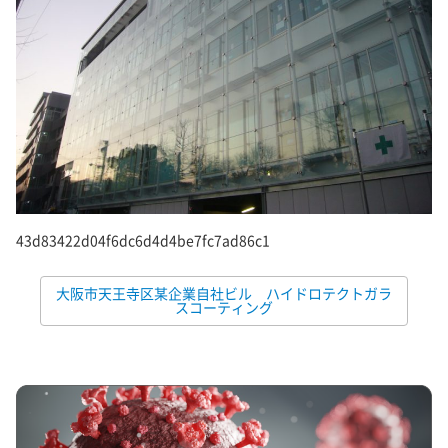
43d83422d04f6dc6d4d4be7fc7ad86c1
大阪市天王寺区某企業自社ビル ハイドロテクトガラ
スコーティング